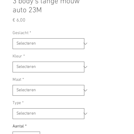
3 body's lange mouw
auto 23M
Prijs
€ 6,00
Geslacht
*
Kleur
*
Maat
*
Type
*
Aantal
*