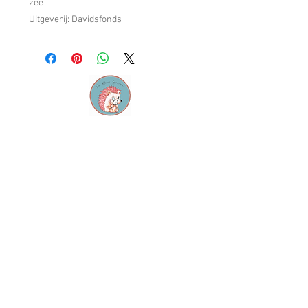
zee
Uitgeverij: Davidsfonds
Contact
M:
info@dekleinespeurneus.be
T:
0473 64 46 71
Winkel
Dienstencentrum "De
Sleutel"
Staatsbaan 124, 3210
Lubbeek
Openingsuren: