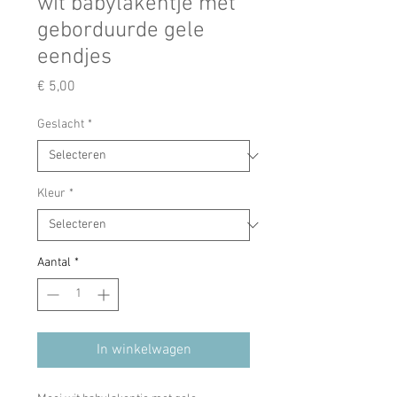
wit babylakentje met
geborduurde gele
eendjes
Prijs
€ 5,00
Geslacht
*
Kleur
*
Aantal
*
In winkelwagen