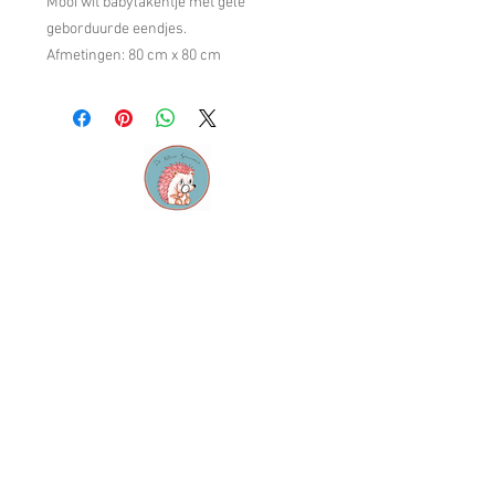
Mooi wit babylakentje met gele
geborduurde eendjes.
Afmetingen: 80 cm x 80 cm
Contact
M:
info@dekleinespeurneus.be
T:
0473 64 46 71
Winkel
Dienstencentrum "De
Sleutel"
Staatsbaan 124, 3210
Lubbeek