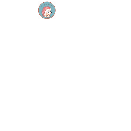
Contact
M:
info@dekleinespeurneus.be
T:
0473 64 46 71
Winkel
Dienstencentrum "De
Sleutel"
Staatsbaan 124, 3210
Lubbeek
Openingsuren:
Elke zaterdag 14u - 17u
Op afspraak
Overige info