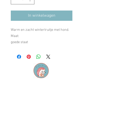
In winkelwagen
Warm en zacht wintertruitje met hond.
Maat:
goede staat
Contact
M:
info@dekleinespeurneus.be
T:
0473 64 46 71
Winkel