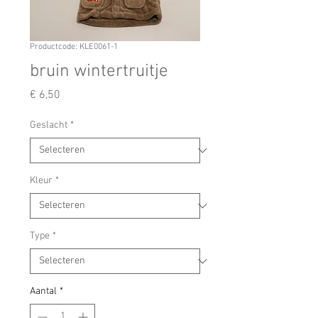
Productcode: KLE0061-1
bruin wintertruitje
Prijs
€ 6,50
Geslacht
*
Kleur
*
Type
*
Aantal
*