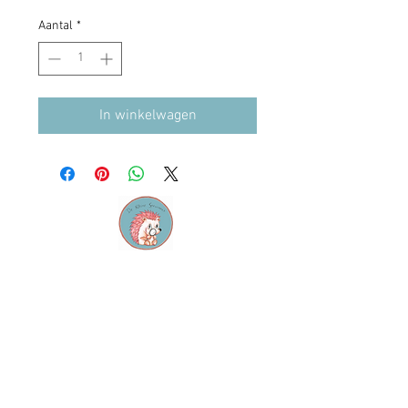
Aantal
*
In winkelwagen
Contact
M:
info@dekleinespeurneus.be
T:
0473 64 46 71
Winkel