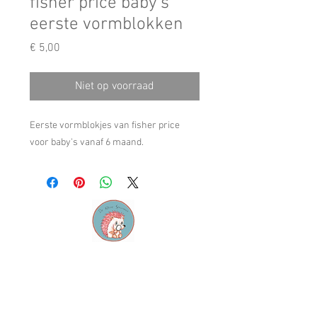
fisher price baby's
eerste vormblokken
Prijs
€ 5,00
Niet op voorraad
Eerste vormblokjes van fisher price
voor baby's vanaf 6 maand.
Contact
M:
info@dekleinespeurneus.be
T:
0473 64 46 71