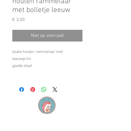
houten rammelaar
met bolletje leeuw
Prijs
€ 3,00
Niet op voorraad
leuke houten rammelaar met
leeuwprint.
goede staat
Contact