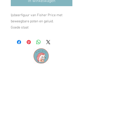
In winkelwagen
Ijsbeerfiguur van Fisher Price met
beweegbare poten en geluid.
Goede staat
Contact
M:
info@dekleinespeurneus.be
T:
0473 64 46 71
Winkel
Dienstencentrum "De
Sleutel"