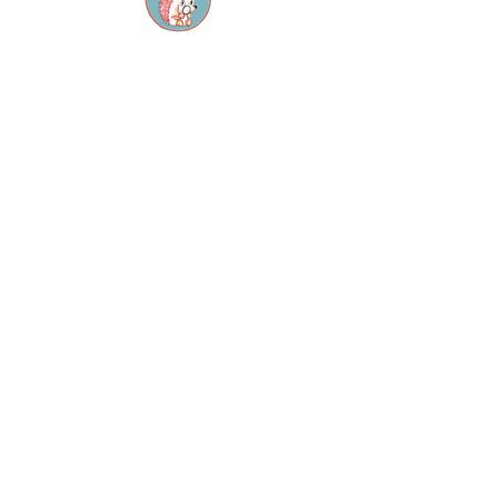
Contact
M:
info@dekleinespeurneus.be
T:
0473 64 46 71
Winkel
Dienstencentrum "De
Sleutel"
Staatsbaan 124, 3210
Lubbeek
Openingsuren:
Elke zaterdag 14u - 17u
Op afspraak
Overige info
Algemene Voorwaarden