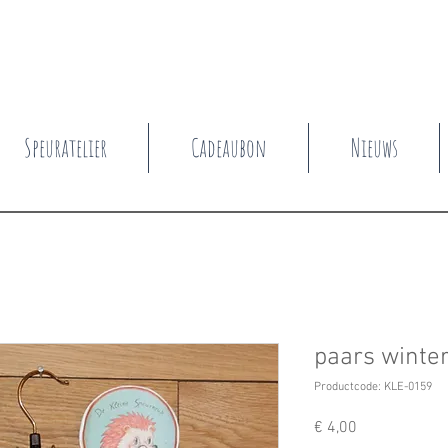
Speuratelier
Cadeaubon
Nieuws
paars winte
Productcode: KLE-0159
Prijs
€ 4,00