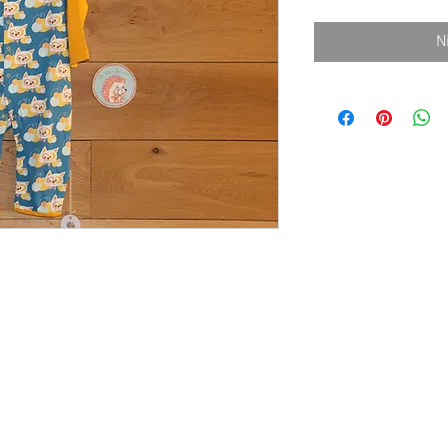
N
t
Winkel