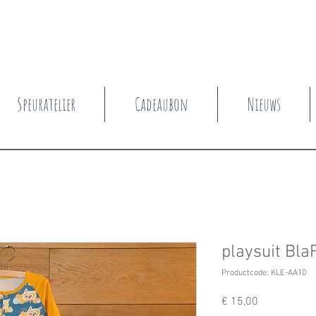
Speuratelier
Cadeaubon
Nieuws
playsuit Bla
Productcode: KLE-AA10
Prijs
€ 15,00