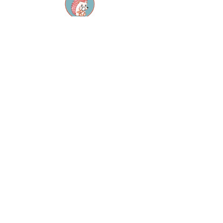
Contact
M:
info@dekleinespeurneus.be
T:
0473 64 46 71
Winkel
Dienstencentrum "De
Sleutel"
Staatsbaan 124, 3210
Lubbeek
Openingsuren:
Elke zaterdag 14u - 17u
Op afspraak
Overige info
Algemene Voorwaarden