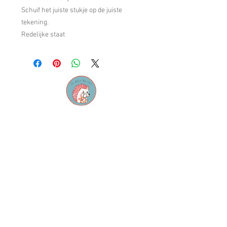
Schuif het juiste stukje op de juiste
tekening.
Redelijke staat
Contact
M:
info@dekleinespeurneus.be
T:
0473 64 46 71
Winkel
Dienstencentrum "De
Sleutel"
Staatsbaan 124, 3210
Lubbeek