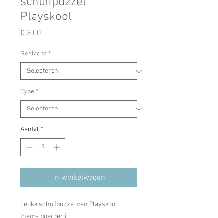
schuifpuzzel
Playskool
Prijs
€ 3,00
Geslacht
*
Type
*
Aantal
*
In winkelwagen
Leuke schuifpuzzel van Playskool,
thema boerderij.