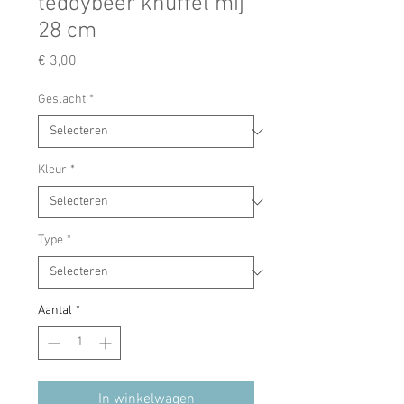
teddybeer knuffel mij
28 cm
Prijs
€ 3,00
Geslacht
*
Kleur
*
Type
*
Aantal
*
In winkelwagen