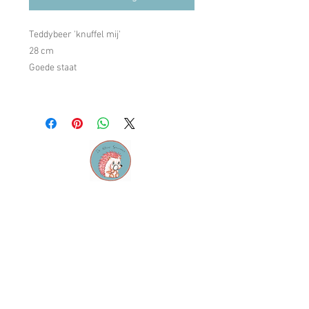
Teddybeer 'knuffel mij'
28 cm
Goede staat
Contact
M:
info@dekleinespeurneus.be
T:
0473 64 46 71
Winkel
Dienstencentrum "De