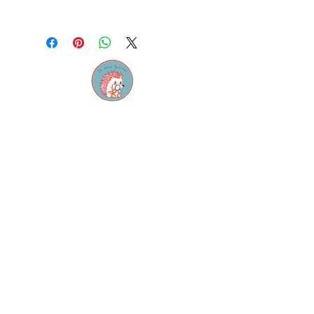
Contact
M:
info@dekleinespeurneus.be
T:
0473 64 46 71
Winkel
Dienstencentrum "De
Sleutel"
Staatsbaan 124, 3210
Lubbeek
Openingsuren: