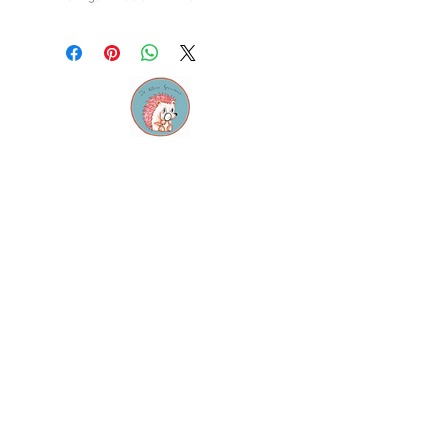
Contact
M:
info@dekleinespeurneus.be
T:
0473 64 46 71
Winkel
Dienstencentrum "De
Sleutel"
Staatsbaan 124, 3210
Lubbeek
Openingsuren:
Elke zaterdag 14u - 17u