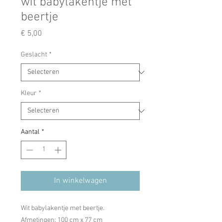
wit babylakentje met
beertje
Prijs
€ 5,00
Geslacht
*
Kleur
*
Aantal
*
In winkelwagen
Wit babylakentje met beertje.
Afmetingen: 100 cm x 77 cm