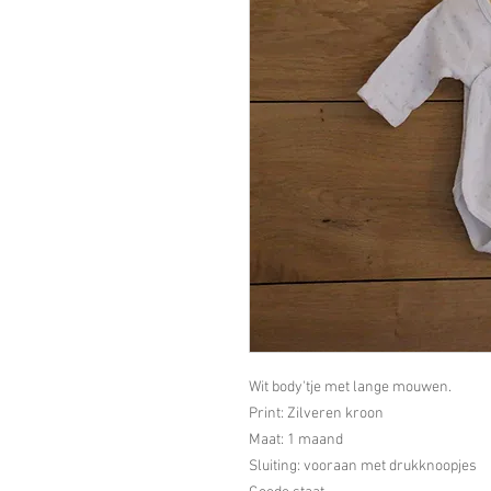
Wit body'tje met lange mouwen.
Print: Zilveren kroon
Maat: 1 maand
Sluiting: vooraan met drukknoopjes