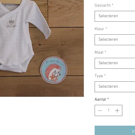
Geslacht
*
Selecteren
Kleur
*
Selecteren
Maat
*
Selecteren
Type
*
Selecteren
Aantal
*
I