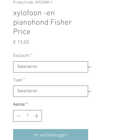
Productcode: SPE0080-1
xylofoon -en
pianohond Fisher
Price
Prijs
€ 15,00
Geslacht
*
Type
*
Aantal
*
In winkelwagen