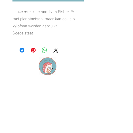
Leuke muzikale hond van Fisher Price
met pianotoetsen, maar kan ook als
xylofoon worden gebruikt.
Goede staat
Contact
M:
info@dekleinespeurneus.be
T:
0473 64 46 71
Winkel
Dienstencentrum "De